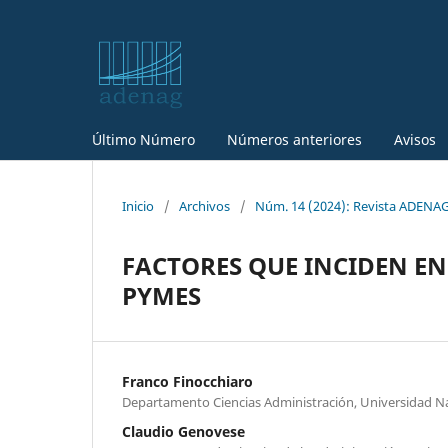
Último Número
Números anteriores
Avisos
Inicio
/
Archivos
/
Núm. 14 (2024): Revista ADENAG
FACTORES QUE INCIDEN EN
PYMES
Franco Finocchiaro
Departamento Ciencias Administración, Universidad N
Claudio Genovese