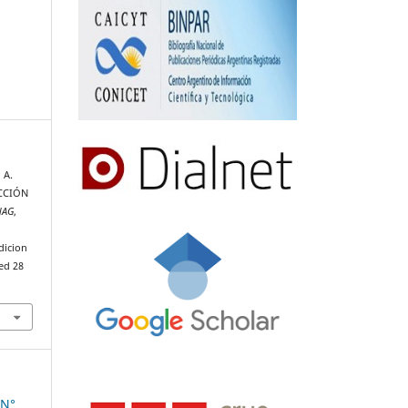
 A.
ECCIÓN
NAG
,
dicion
ed 28
 N°