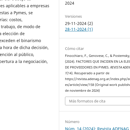
2024
es aplicables a empresas
stas a Pymes, se
Versiones
rías: costos,
29-11-2024 (2)
e trabajo, de modo de
28-11-2024 (1)
a elección de
exceden el binarismo
la hora de dicha decisión,
Cómo citar
ención al público,
Finocchiaro, F., Genovese, C., & Postemsky,
pertura a la negociación,
(2024). FACTORES QUE INCIDEN EN LA EL
DE PROVEEDORES EN PYMES.
REVISTA ADE
1
(14). Recuperado a partir de
https://revista.adenag.org.ar/index.php/e
es/article/view/158 (Original work publish
de noviembre de 2024)
Más formatos de cita
Número
Núm. 14 (2024): Revista ADENAG